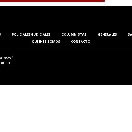
S
POLICIALES/JUDICIALES
COLUMNISTAS
GENERALES
S
QUIÉNES SOMOS
CONTACTO
servados /
ail.com