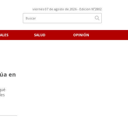
viernes 07 de agosto de 2026
- Edición Nº2802
ALES
SALUD
OPINIÓN
túa en
qué
des