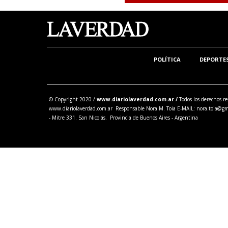
POLÍTICA
DEPORTE
© Copyright 2020 /
www.diariolaverdad.com.ar /
Todos los derechos re
www.diariolaverdad.com.ar Responsable Nora M. Toia E-MAIL:
nora.toia@gm
- Mitre 331. San Nicolás. Provincia de Buenos Aires - Argentina
Share this selection