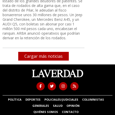
listado de los grandes deudores de patentes. Se
trata de rodados de alta gama que, en el caso
del distrito de Pilar, le adeudan al fisco
bonaerense unos 30 millones de pesos. Un Jeep
Grand Cherokee, un Mercedes Benz A45, y un
AUDI Q5, con boletas sin abonar por casi 1
millón 500 mil pesos cada uno, encabezan el
ranquin. ARBA anunció operativos que podrían
derivar en la retención de los rodados.
Cargar más noticias
POLÍTICA
DEPORTES
POLICIALES/JUDICIALES
COLUMNISTAS
GENERALES
SALUD
OPINIÓN
QUIÉNES SOMOS
CONTACTO