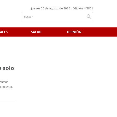
jueves 06 de agosto de 2026
- Edición Nº2801
ALES
SALUD
OPINIÓN
e solo
zarse
proceso.