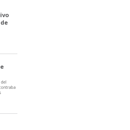
ivo
 de
de
 del
ncontraba
s