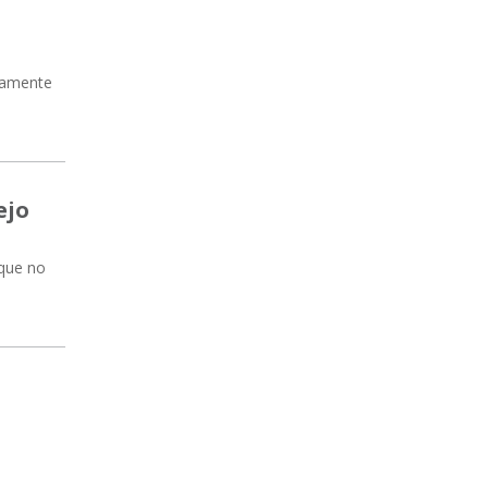
unamente
ejo
 que no