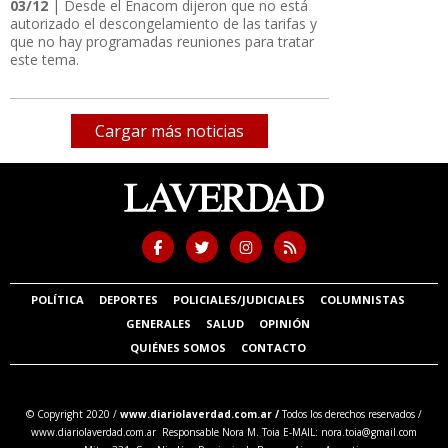
03/12
| Desde el Enacom dijeron que no está
autorizado el descongelamiento de las tarifas y
que no hay programadas reuniones para tratar
este tema.
Cargar más noticias
POLÍTICA
DEPORTES
POLICIALES/JUDICIALES
COLUMNISTAS
GENERALES
SALUD
OPINIÓN
QUIÉNES SOMOS
CONTACTO
© Copyright 2020 /
www.diariolaverdad.com.ar /
Todos los derechos reservados /
www.diariolaverdad.com.ar Responsable Nora M. Toia E-MAIL:
nora.toia@gmail.com