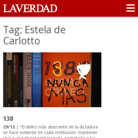
Tag: Estela de
Carlotto
138
29/12
| “El delito más aberrante de la dictadura
se hace evidente en cada restitución: mantener
viva a una mujer embarazada, someterla a las