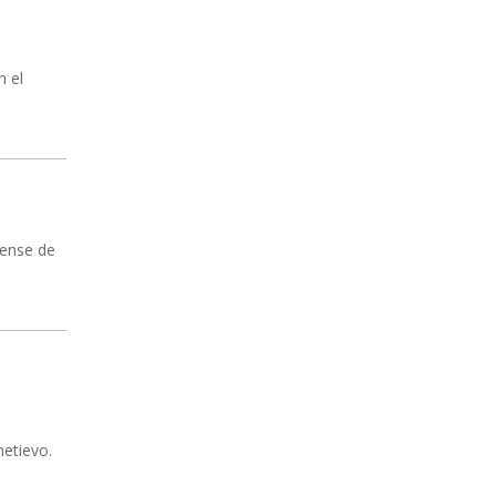
n el
rense de
metievo.