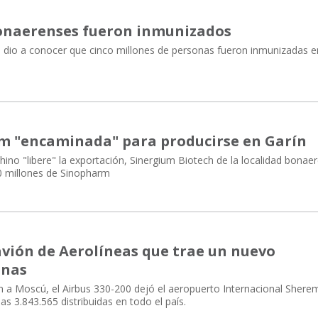
bonaerenses fueron inmunizados
dio a conocer que cinco millones de personas fueron inmunizadas e
m "encaminada" para producirse en Garín
ino "libere" la exportación, Sinergium Biotech de la localidad bonae
20 millones de Sinopharm
 avión de Aerolíneas que trae un nuevo
unas
 a Moscú, el Airbus 330-200 dejó el aeropuerto Internacional Shere
s 3.843.565 distribuidas en todo el país.