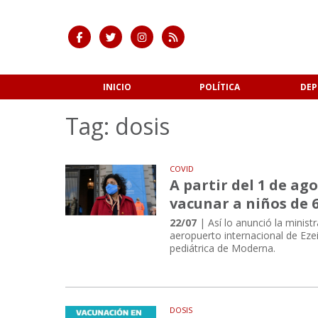
INICIO
POLÍTICA
DEP
Tag: dosis
COVID
A partir del 1 de ag
vacunar a niños de 
22/07
| Así lo anunció la ministr
aeropuerto internacional de Ezei
pediátrica de Moderna.
DOSIS