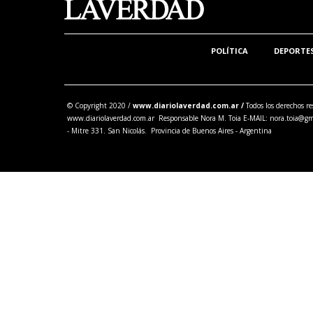
POLÍTICA
DEPORTE
© Copyright 2020 /
www.diariolaverdad.com.ar /
Todos los derechos re
www.diariolaverdad.com.ar Responsable Nora M. Toia E-MAIL:
nora.toia@gm
- Mitre 331. San Nicolás. Provincia de Buenos Aires - Argentina
Share this selection