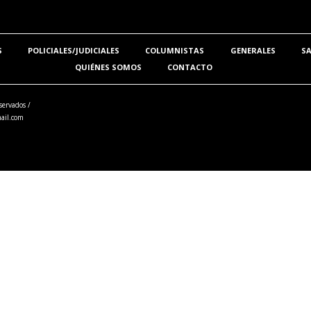
S
POLICIALES/JUDICIALES
COLUMNISTAS
GENERALES
S
QUIÉNES SOMOS
CONTACTO
servados /
ail.com