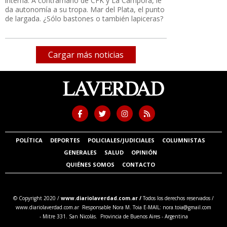
interna. A contramano de CFK y La Cámpora, le
da autonomía a su tropa. Mar del Plata, el punto
de largada. ¿Sólo bastones o también lapiceras?
Cargar más noticias
POLÍTICA
DEPORTES
POLICIALES/JUDICIALES
COLUMNISTAS
GENERALES
SALUD
OPINIÓN
QUIÉNES SOMOS
CONTACTO
© Copyright 2020 /
www.diariolaverdad.com.ar /
Todos los derechos reservados /
www.diariolaverdad.com.ar Responsable Nora M. Toia E-MAIL:
nora.toia@gmail.com
- Mitre 331. San Nicolás. Provincia de Buenos Aires - Argentina