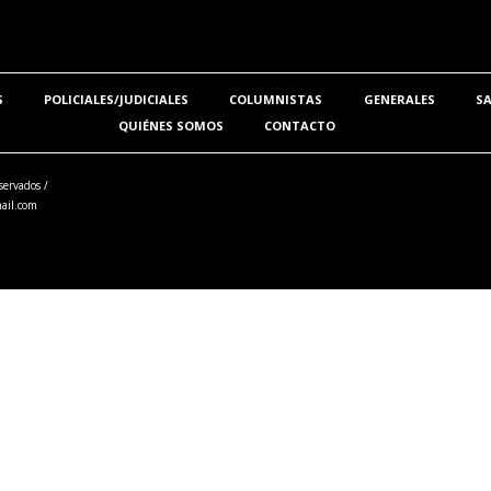
S
POLICIALES/JUDICIALES
COLUMNISTAS
GENERALES
S
QUIÉNES SOMOS
CONTACTO
servados /
ail.com