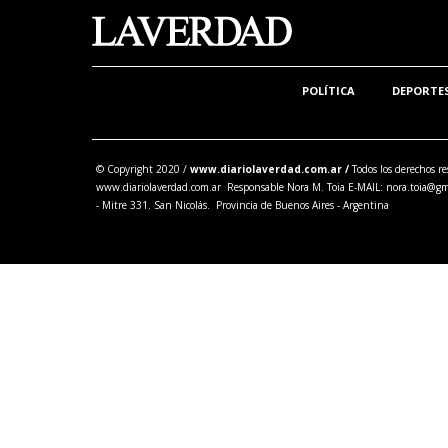
POLÍTICA
DEPORTE
© Copyright 2020 /
www.diariolaverdad.com.ar /
Todos los derechos re
www.diariolaverdad.com.ar Responsable Nora M. Toia E-MAIL:
nora.toia@gm
- Mitre 331. San Nicolás. Provincia de Buenos Aires - Argentina
Share this selection