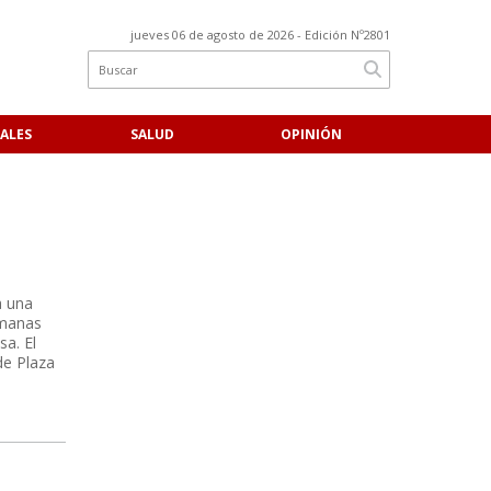
jueves 06 de agosto de 2026
- Edición Nº2801
ALES
SALUD
OPINIÓN
a una
umanas
sa. El
de Plaza