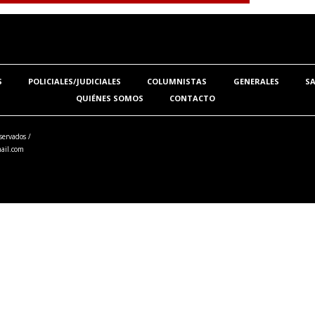
S
POLICIALES/JUDICIALES
COLUMNISTAS
GENERALES
S
QUIÉNES SOMOS
CONTACTO
servados /
ail.com