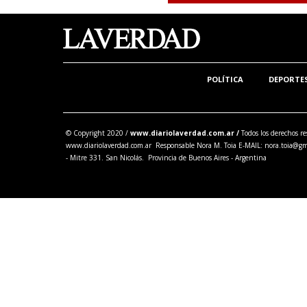
POLÍTICA
DEPORTE
© Copyright 2020 /
www.diariolaverdad.com.ar /
Todos los derechos re
www.diariolaverdad.com.ar Responsable Nora M. Toia E-MAIL:
nora.toia@gm
- Mitre 331. San Nicolás. Provincia de Buenos Aires - Argentina
Share this selection