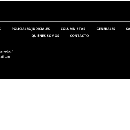
S
POLICIALES/JUDICIALES
COLUMNISTAS
GENERALES
S
QUIÉNES SOMOS
CONTACTO
servados /
ail.com