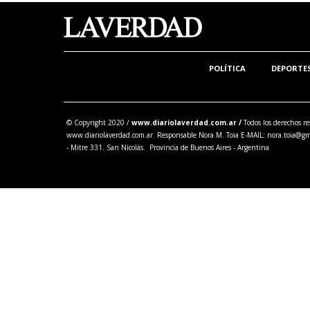
POLÍTICA
DEPORTE
© Copyright 2020 /
www.diariolaverdad.com.ar /
Todos los derechos re
www.diariolaverdad.com.ar Responsable Nora M. Toia E-MAIL:
nora.toia@gm
- Mitre 331. San Nicolás. Provincia de Buenos Aires - Argentina
Share this selection