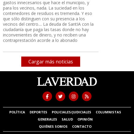
gastos innecesarios que hace el municipio, y
para los vecinos, nada. La suciedad en los
contenedores de residuos es tremenda. Y eso
que sólo distinguen con su presencia a los
vecinos del centro.... La deuda de SantIA con la
ciudadanía que paga las tasas donde no hay
inconvenientes de dinero, y no reciben una
contraprestación acorde a lo abonado
Cargar más noticias
POLÍTICA
DEPORTES
POLICIALES/JUDICIALES
COLUMNISTAS
GENERALES
SALUD
OPINIÓN
QUIÉNES SOMOS
CONTACTO