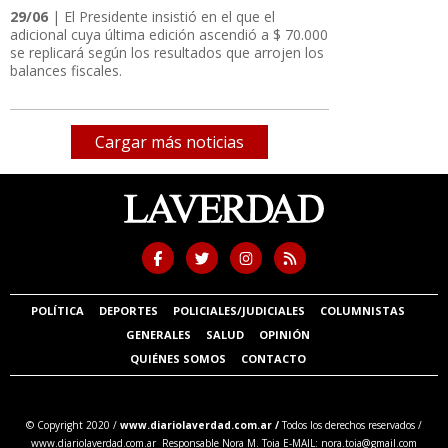
29/06
| El Presidente insistió en el que el
adicional cuya última edición ascendió a $ 70.000
se replicará según los resultados que arrojen los
balances fiscales.
Cargar más noticias
POLÍTICA
DEPORTES
POLICIALES/JUDICIALES
COLUMNISTAS
GENERALES
SALUD
OPINIÓN
QUIÉNES SOMOS
CONTACTO
© Copyright 2020 /
www.diariolaverdad.com.ar /
Todos los derechos reservados /
www.diariolaverdad.com.ar Responsable Nora M. Toia E-MAIL:
nora.toia@gmail.com