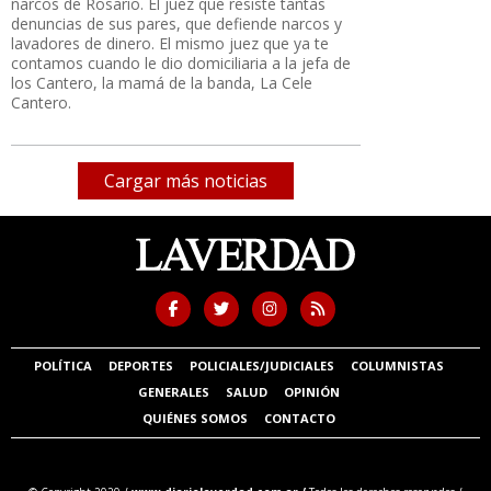
narcos de Rosario. El juez que resiste tantas
denuncias de sus pares, que defiende narcos y
lavadores de dinero. El mismo juez que ya te
contamos cuando le dio domiciliaria a la jefa de
los Cantero, la mamá de la banda, La Cele
Cantero.
Cargar más noticias
POLÍTICA
DEPORTES
POLICIALES/JUDICIALES
COLUMNISTAS
GENERALES
SALUD
OPINIÓN
QUIÉNES SOMOS
CONTACTO