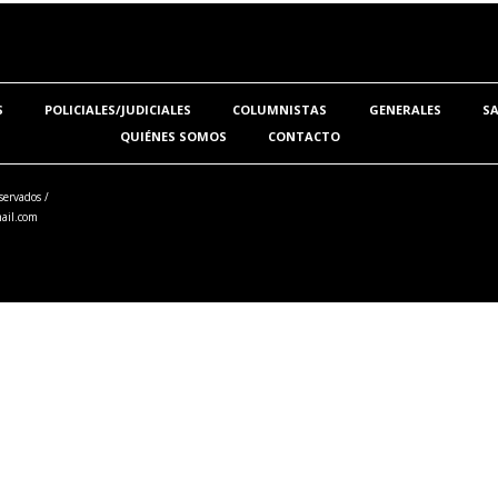
S
POLICIALES/JUDICIALES
COLUMNISTAS
GENERALES
S
QUIÉNES SOMOS
CONTACTO
servados /
ail.com