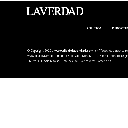
POLÍTICA
DEPORTE
© Copyright 2020 /
www.diariolaverdad.com.ar /
Todos los derechos re
www.diariolaverdad.com.ar Responsable Nora M. Toia E-MAIL:
nora.toia@gm
- Mitre 331. San Nicolás. Provincia de Buenos Aires - Argentina
Share this selection