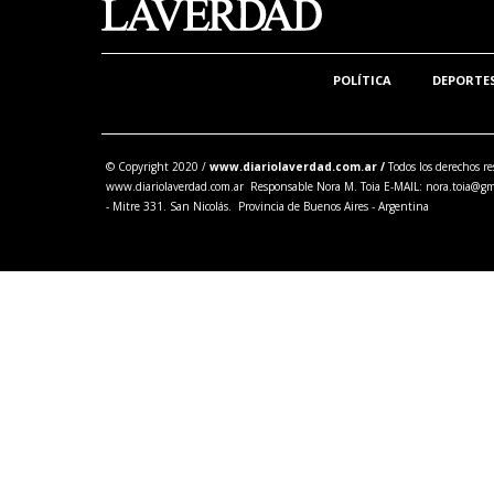
POLÍTICA
DEPORTE
© Copyright 2020 /
www.diariolaverdad.com.ar /
Todos los derechos re
www.diariolaverdad.com.ar Responsable Nora M. Toia E-MAIL:
nora.toia@gm
- Mitre 331. San Nicolás. Provincia de Buenos Aires - Argentina
Share this selection