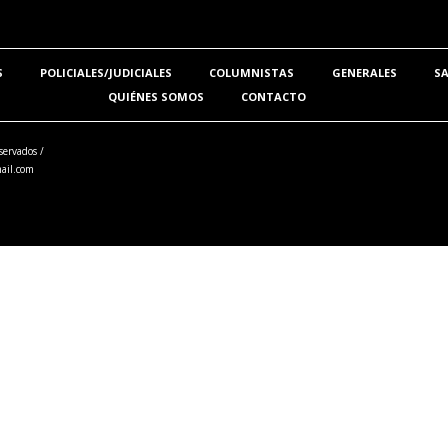
S
POLICIALES/JUDICIALES
COLUMNISTAS
GENERALES
S
QUIÉNES SOMOS
CONTACTO
servados /
ail.com