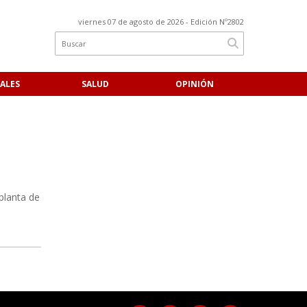
viernes 07 de agosto de 2026
- Edición Nº2802
ALES
SALUD
OPINIÓN
 planta de