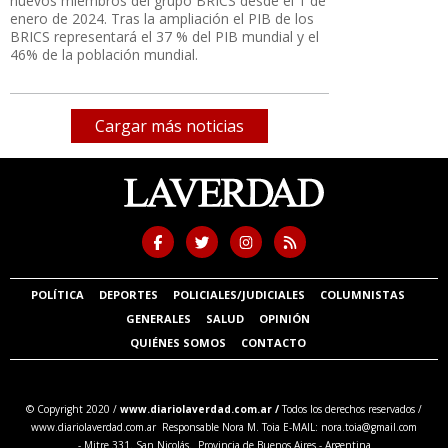
nuevos miembros del grupo BRICS desde el 1 de
enero de 2024. Tras la ampliación el PIB de los
BRICS representará el 37 % del PIB mundial y el
46% de la población mundial.
Cargar más noticias
POLÍTICA
DEPORTES
POLICIALES/JUDICIALES
COLUMNISTAS
GENERALES
SALUD
OPINIÓN
QUIÉNES SOMOS
CONTACTO
© Copyright 2020 /
www.diariolaverdad.com.ar /
Todos los derechos reservados /
www.diariolaverdad.com.ar Responsable Nora M. Toia E-MAIL:
nora.toia@gmail.com
- Mitre 331. San Nicolás. Provincia de Buenos Aires - Argentina